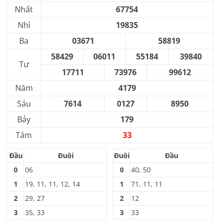
Nhất
67754
Nhì
19835
Ba
03671
58819
58429
06011
55184
39840
Tư
17711
73976
99612
Năm
4179
Sáu
7614
0127
8950
Bảy
179
Tám
33
Đầu
Đuôi
Đuôi
Đầu
0
06
0
40, 50
1
19, 11, 11, 12, 14
1
71, 11, 11
2
29, 27
2
12
3
35, 33
3
33