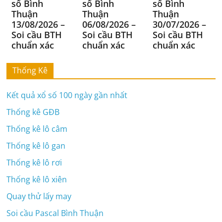
số Bình
số Bình
số Bình
Thuận
Thuận
Thuận
13/08/2026 –
06/08/2026 –
30/07/2026 –
Soi cầu BTH
Soi cầu BTH
Soi cầu BTH
chuẩn xác
chuẩn xác
chuẩn xác
Thống Kê
Kết quả xổ số 100 ngày gần nhất
Thống kê GĐB
Thống kê lô câm
Thống kê lô gan
Thống kê lô rơi
Thống kê lô xiên
Quay thử lấy may
Soi cầu Pascal Bình Thuận