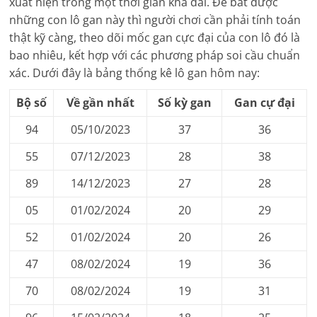
xuất hiện trong một thời gian khá dài. Để bắt được
những con lô gan này thì người chơi cần phải tính toán
thật kỹ càng, theo dõi mốc gan cực đại của con lô đó là
bao nhiêu, kết hợp với các phương pháp soi cầu chuẩn
xác. Dưới đây là bảng thống kê lô gan hôm nay:
Bộ số
Về gần nhất
Số kỳ gan
Gan cự đại
94
05/10/2023
37
36
55
07/12/2023
28
38
89
14/12/2023
27
28
05
01/02/2024
20
29
52
01/02/2024
20
26
47
08/02/2024
19
36
70
08/02/2024
19
31