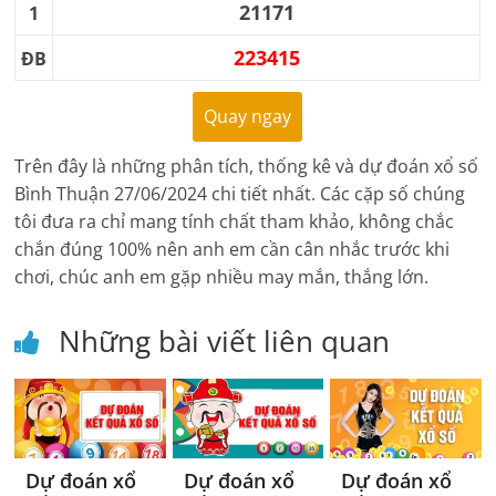
21171
1
223415
ĐB
Quay ngay
Trên đây là những phân tích, thống kê và dự đoán xổ số
Bình Thuận
27/06/2024
chi tiết nhất. Các cặp số chúng
tôi đưa ra chỉ mang tính chất tham khảo, không chắc
chắn đúng 100% nên anh em cần cân nhắc trước khi
chơi, chúc anh em gặp nhiều may mắn, thắng lớn.
Những bài viết liên quan
Dự đoán xổ
Dự đoán xổ
Dự đoán xổ