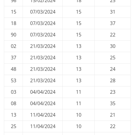
96
15/02/2024
18
25
15
07/03/2024
15
31
18
07/03/2024
15
37
90
07/03/2024
15
22
02
21/03/2024
13
30
37
21/03/2024
13
25
48
21/03/2024
13
24
53
21/03/2024
13
28
03
04/04/2024
11
23
08
04/04/2024
11
35
13
11/04/2024
10
21
25
11/04/2024
10
22