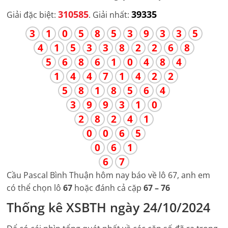
310585
39335
Giải đặc biệt:
. Giải nhất:
3
1
0
5
8
5
3
9
3
3
5
4
1
5
3
3
8
2
2
6
8
5
6
8
6
1
0
4
8
4
1
4
4
7
1
4
2
2
5
8
1
8
5
6
4
3
9
9
3
1
0
2
8
2
4
1
0
0
6
5
0
6
1
6
7
Cầu Pascal
Bình Thuận
hôm nay báo về lô 67, anh em
có thể chọn lô
67
hoặc đánh cả cặp
67 – 76
Thống kê
XSBTH
ngày
24/10/2024