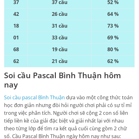
37
37 cầu
52 %
42
26 cầu
64 %
18
31 cầu
73 %
01
33 cầu
69 %
68
19 cầu
80 %
62
21 cầu
62 %
Soi cầu Pascal
Bình Thuận
hôm
nay
Soi cầu pascal
Bình Thuận
dựa vào một công thức toán
học đơn giản nhưng đòi hỏi người chơi phải có sự tỉ mỉ
trong việc phân tích. Người chơi sẽ cộng 2 con số liên
tiếp liền kề của giải đặc biệt và giải nhất lại với nhau
theo từng lớp để tìm ra kết quả cuối cùng gồm 2 chữ
số. Cầu Pascal
Bình Thuận
ngày hôm nay như sau: