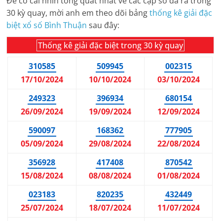
Để có cái nhìn tổng quát nhất về các cặp số đã ra trong
30 kỳ quay, mời anh em theo dõi bảng
thống kê giải đặc
biệt xổ số
Bình Thuận
sau đây:
Thống kê giải đặc biệt trong 30 kỳ quay
310585
509945
002315
17/10/2024
10/10/2024
03/10/2024
249323
396934
680154
26/09/2024
19/09/2024
12/09/2024
590097
168362
777905
05/09/2024
29/08/2024
22/08/2024
356928
417408
870542
15/08/2024
08/08/2024
01/08/2024
023183
820235
432449
25/07/2024
18/07/2024
11/07/2024