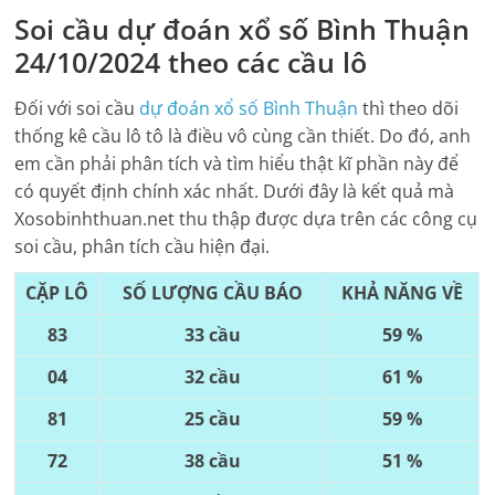
Soi cầu dự đoán xổ số
Bình Thuận
24/10/2024
theo các cầu lô
Đối với soi cầu
dự đoán xổ số
Bình Thuận
thì theo dõi
thống kê cầu lô tô là điều vô cùng cần thiết. Do đó, anh
em cần phải phân tích và tìm hiểu thật kĩ phần này để
có quyết định chính xác nhất. Dưới đây là kết quả mà
Xosobinhthuan.net
thu thập được dựa trên các công cụ
soi cầu, phân tích cầu hiện đại.
CẶP LÔ
SỐ LƯỢNG CẦU BÁO
KHẢ NĂNG VỀ
83
33 cầu
59 %
04
32 cầu
61 %
81
25 cầu
59 %
72
38 cầu
51 %