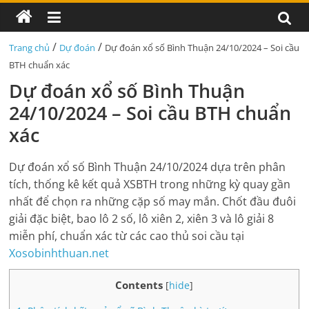
/
/
Trang chủ
Dự đoán
Dự đoán xổ số Bình Thuận 24/10/2024 – Soi cầu
BTH chuẩn xác
Dự đoán xổ số Bình Thuận
24/10/2024 – Soi cầu BTH chuẩn
xác
Dự đoán xổ số
Bình Thuận
24/10/2024
dựa trên phân
tích, thống kê kết quả
XSBTH
trong những kỳ quay gần
nhất để chọn ra những cặp số may mắn. Chốt đầu đuôi
giải đặc biệt, bao lô 2 số, lô xiên 2, xiên 3 và lô giải 8
miễn phí, chuẩn xác từ các cao thủ soi cầu tại
Xosobinhthuan.net
Contents
[
hide
]