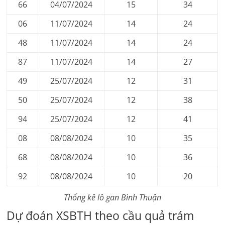
66
04/07/2024
15
34
06
11/07/2024
14
24
48
11/07/2024
14
24
87
11/07/2024
14
27
49
25/07/2024
12
31
50
25/07/2024
12
38
94
25/07/2024
12
41
08
08/08/2024
10
35
68
08/08/2024
10
36
92
08/08/2024
10
20
Thống kê lô gan
Bình Thuận
Dự đoán
XSBTH
theo cầu quả trám