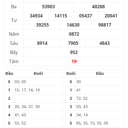
Ba
53903
40288
34934
14115
05437
20041
Tư
39255
14630
98817
Năm
0872
Sáu
8914
7905
4843
Bảy
952
Tám
19
Đầu
Đuôi
Đuôi
Đầu
0
03, 05
0
30
1
15, 17, 14, 19
1
41
2
2
72, 52
3
35, 34, 37, 30
3
03, 43
4
41, 43
4
34, 14
5
55, 52
5
85, 35, 15, 55, 05