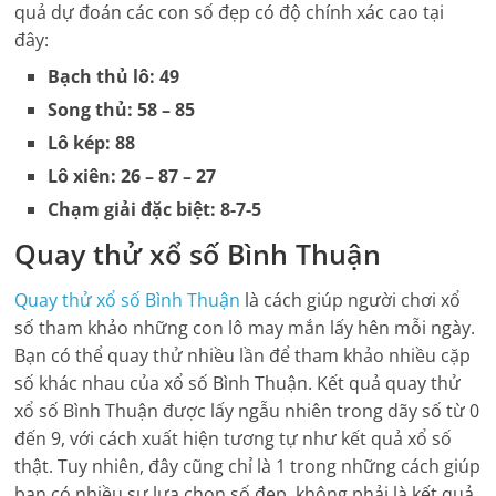
quả dự đoán các con số đẹp có độ chính xác cao tại
đây:
Bạch thủ lô: 49
Song thủ: 58 – 85
Lô kép: 88
Lô xiên: 26 – 87 – 27
Chạm giải đặc biệt: 8-7-5
Quay thử xổ số
Bình Thuận
Quay thử xổ số
Bình Thuận
là cách giúp người chơi xổ
số tham khảo những con lô may mắn lấy hên mỗi ngày.
Bạn có thể quay thử nhiều lần để tham khảo nhiều cặp
số khác nhau của xổ số
Bình Thuận
. Kết quả quay thử
xổ số
Bình Thuận
được lấy ngẫu nhiên trong dãy số từ 0
đến 9, với cách xuất hiện tương tự như kết quả xổ số
thật. Tuy nhiên, đây cũng chỉ là 1 trong những cách giúp
bạn có nhiều sự lựa chọn số đẹp, không phải là kết quả