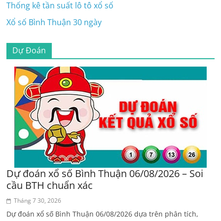
Thống kê tần suất lô tô xổ số
Xổ số Bình Thuận 30 ngày
Dự Đoán
Dự đoán xổ số Bình Thuận 06/08/2026 – Soi
cầu BTH chuẩn xác
Tháng 7 30, 2026
Dự đoán xổ số Bình Thuận 06/08/2026 dựa trên phân tích,