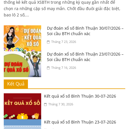
thống kê kết quả XSBTH trong những kỳ quay gần nhất để
chọn ra những cặp số may mắn. Chốt đầu đuôi giải đặc biệt,
bao lô 2 số,...
Dự đoán xổ số Bình Thuận 30/07/2026 –
Soi cầu BTH chuẩn xác
Tháng 7 23, 2026
Dự đoán xổ số Bình Thuận 23/07/2026 –
Soi cầu BTH chuẩn xác
Tháng 7 16, 2026
Kết Quả
Kết quả xổ số Bình Thuận 30-07-2026
Tháng 7 30, 2026
Kết quả xổ số Bình Thuận 23-07-2026