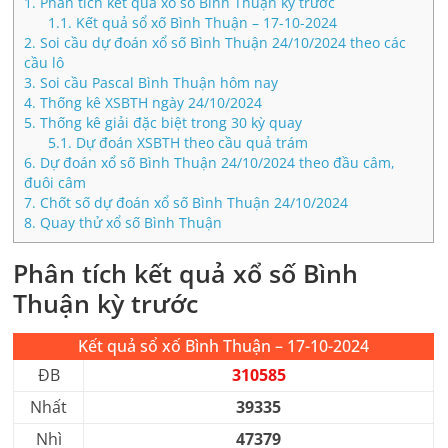
1.
Phân tích kết quả xổ số Bình Thuận kỳ trước
1.1.
Kết quả sổ xố Bình Thuận – 17-10-2024
2.
Soi cầu dự đoán xổ số Bình Thuận 24/10/2024 theo các
cầu lô
3.
Soi cầu Pascal Bình Thuận hôm nay
4.
Thống kê XSBTH ngày 24/10/2024
5.
Thống kê giải đặc biệt trong 30 kỳ quay
5.1.
Dự đoán XSBTH theo cầu quả trám
6.
Dự đoán xổ số Bình Thuận 24/10/2024 theo đầu câm,
đuôi câm
7.
Chốt số dự đoán xổ số Bình Thuận 24/10/2024
8.
Quay thử xổ số Bình Thuận
Phân tích kết quả xổ số
Bình
Thuận
kỳ trước
Kết quả sổ xố
Bình Thuận
– 17-10-2024
ĐB
310585
Nhất
39335
Nhì
47379