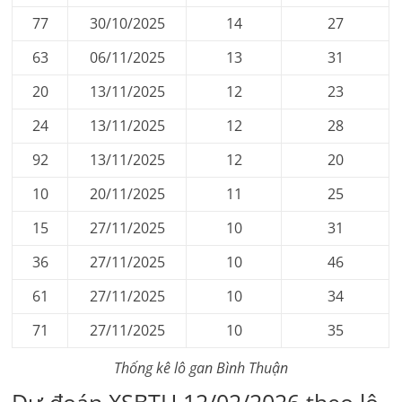
77
30/10/2025
14
27
63
06/11/2025
13
31
20
13/11/2025
12
23
24
13/11/2025
12
28
92
13/11/2025
12
20
10
20/11/2025
11
25
15
27/11/2025
10
31
36
27/11/2025
10
46
61
27/11/2025
10
34
71
27/11/2025
10
35
Thống kê lô gan
Bình Thuận