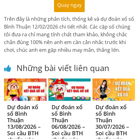
Quay ngay
Trên đây là những phân tích, thống kê và dự đoán xổ số
Bình Thuận
12/02/2026
chi tiết nhất. Các cặp số chúng
tôi đưa ra chỉ mang tính chất tham khảo, không chắc
chắn đúng 100% nên anh em cần cân nhắc trước khi
chơi, chúc anh em gặp nhiều may mắn, thắng lớn.
Những bài viết liên quan
Dự đoán xổ
Dự đoán xổ
Dự đoán xổ
số Bình
số Bình
số Bình
Thuận
Thuận
Thuận
13/08/2026 –
06/08/2026 –
30/07/2026 –
Soi cầu BTH
Soi cầu BTH
Soi cầu BTH