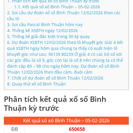
1.
Phân tích kết quả xổ số Bình Thuận kỳ trước
1.1.
Kết quả sổ xố Bình Thuận – 05-02-2026
2.
Soi cầu dự đoán xổ số Bình Thuận 12/02/2026 theo các
cầu lô
3.
Soi cầu Pascal Bình Thuận hôm nay
4.
Thống kê XSBTH ngày 12/02/2026
5.
Thống kê giải đặc biệt trong 30 kỳ quay
6.
Dự đoán XSBTH 12/02/2026 theo lô khuyết góc Giải 4 kết
quả XSBTH ngày hôm qua chúng ta thấy có xuất hiện lô
khuyết góc như sau: 96139 80239 Ở giải 4 có các bộ số với
các góc đều là số 9, góc còn lại là số 8 nên chúng ta có thể
đánh cặp 89 – 98 cho ngày hôm nay. Dự đoán xổ số Bình
Thuận 12/02/2026 theo đầu câm, đuôi câm
7.
Chốt số dự đoán xổ số Bình Thuận 12/02/2026
8.
Quay thử xổ số Bình Thuận
Phân tích kết quả xổ số
Bình
Thuận
kỳ trước
Kết quả sổ xố
Bình Thuận
– 05-02-2026
ĐB
650658