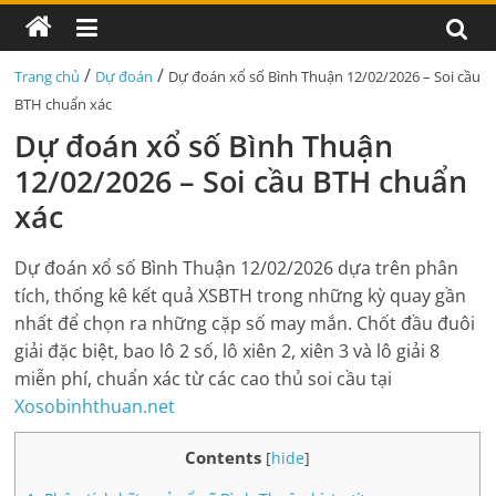
/
/
Trang chủ
Dự đoán
Dự đoán xổ số Bình Thuận 12/02/2026 – Soi cầu
BTH chuẩn xác
Dự đoán xổ số Bình Thuận
12/02/2026 – Soi cầu BTH chuẩn
xác
Dự đoán xổ số
Bình Thuận
12/02/2026
dựa trên phân
tích, thống kê kết quả
XSBTH
trong những kỳ quay gần
nhất để chọn ra những cặp số may mắn. Chốt đầu đuôi
giải đặc biệt, bao lô 2 số, lô xiên 2, xiên 3 và lô giải 8
miễn phí, chuẩn xác từ các cao thủ soi cầu tại
Xosobinhthuan.net
Contents
[
hide
]