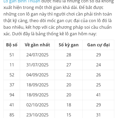
Lô gan
Bình Thuận
được hiểu là những con số đã không
xuất hiện trong một thời gian khá dài. Để bắt được
những con lô gan này thì người chơi cần phải tính toán
thật kỹ càng, theo dõi mốc gan cực đại của con lô đó là
bao nhiêu, kết hợp với các phương pháp soi cầu chuẩn
xác. Dưới đây là bảng thống kê lô gan hôm nay:
Bộ số
Về gần nhất
Số kỳ gan
Gan cự đại
51
24/07/2025
28
29
11
31/07/2025
27
24
52
04/09/2025
22
26
37
18/09/2025
20
25
94
18/09/2025
20
41
41
02/10/2025
18
29
85
23/10/2025
15
31