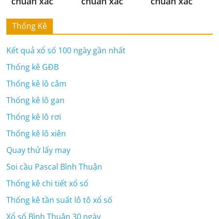
chuẩn xác
chuẩn xác
chuẩn xác
Thống Kê
Kết quả xổ số 100 ngày gần nhất
Thống kê GĐB
Thống kê lô câm
Thống kê lô gan
Thống kê lô rơi
Thống kê lô xiên
Quay thử lấy may
Soi cầu Pascal Bình Thuận
Thống kê chi tiết xổ số
Thống kê tần suất lô tô xổ số
Xổ số Bình Thuận 30 ngày