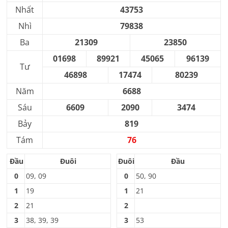
Nhất
43753
Nhì
79838
Ba
21309
23850
01698
89921
45065
96139
Tư
46898
17474
80239
Năm
6688
Sáu
6609
2090
3474
Bảy
819
Tám
76
Đầu
Đuôi
Đuôi
Đầu
0
09, 09
0
50, 90
1
19
1
21
2
21
2
3
38, 39, 39
3
53