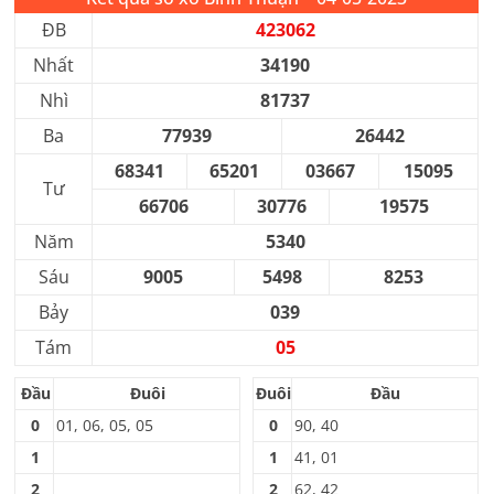
ĐB
423062
Nhất
34190
Nhì
81737
Ba
77939
26442
68341
65201
03667
15095
Tư
66706
30776
19575
Năm
5340
Sáu
9005
5498
8253
Bảy
039
Tám
05
Đầu
Đuôi
Đuôi
Đầu
0
01, 06, 05, 05
0
90, 40
1
1
41, 01
2
2
62, 42