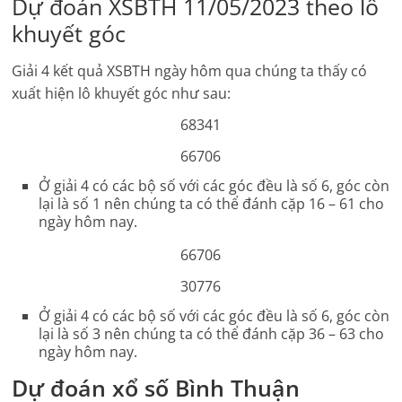
Dự đoán
XSBTH
11/05/2023 theo lô
khuyết góc
Giải 4 kết quả
XSBTH
ngày hôm qua chúng ta thấy có
xuất hiện lô khuyết góc như sau:
68341
66706
Ở giải 4 có các bộ số với các góc đều là số 6, góc còn
lại là số 1 nên chúng ta có thể đánh cặp 16 – 61 cho
ngày hôm nay.
66706
30776
Ở giải 4 có các bộ số với các góc đều là số 6, góc còn
lại là số 3 nên chúng ta có thể đánh cặp 36 – 63 cho
ngày hôm nay.
Dự đoán xổ số
Bình Thuận