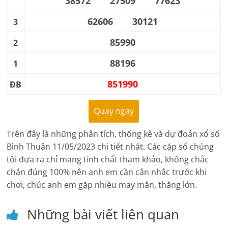
38572
27509
77623
62606
30121
3
85990
2
88196
1
851990
ĐB
Quay ngay
Trên đây là những phân tích, thống kê và dự đoán xổ số
Bình Thuận
11/05/2023
chi tiết nhất. Các cặp số chúng
tôi đưa ra chỉ mang tính chất tham khảo, không chắc
chắn đúng 100% nên anh em cần cân nhắc trước khi
chơi, chúc anh em gặp nhiều may mắn, thắng lớn.
Những bài viết liên quan