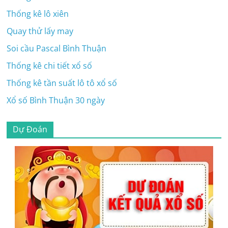
Thống kê lô xiên
Quay thử lấy may
Soi cầu Pascal Bình Thuận
Thống kê chi tiết xổ số
Thống kê tần suất lô tô xổ số
Xổ số Bình Thuận 30 ngày
Dự Đoán