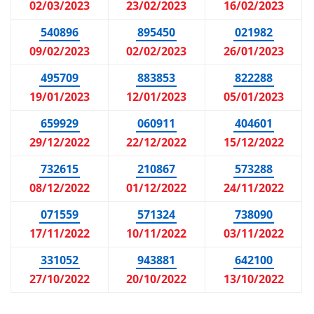
02/03/2023
23/02/2023
16/02/2023
540896
895450
021982
09/02/2023
02/02/2023
26/01/2023
495709
883853
822288
19/01/2023
12/01/2023
05/01/2023
659929
060911
404601
29/12/2022
22/12/2022
15/12/2022
732615
210867
573288
08/12/2022
01/12/2022
24/11/2022
071559
571324
738090
17/11/2022
10/11/2022
03/11/2022
331052
943881
642100
27/10/2022
20/10/2022
13/10/2022