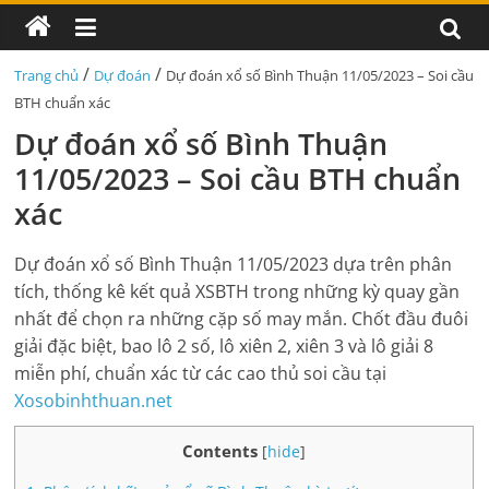
/
/
Trang chủ
Dự đoán
Dự đoán xổ số Bình Thuận 11/05/2023 – Soi cầu
BTH chuẩn xác
Dự đoán xổ số Bình Thuận
11/05/2023 – Soi cầu BTH chuẩn
xác
Dự đoán xổ số
Bình Thuận
11/05/2023
dựa trên phân
tích, thống kê kết quả
XSBTH
trong những kỳ quay gần
nhất để chọn ra những cặp số may mắn. Chốt đầu đuôi
giải đặc biệt, bao lô 2 số, lô xiên 2, xiên 3 và lô giải 8
miễn phí, chuẩn xác từ các cao thủ soi cầu tại
Xosobinhthuan.net
Contents
[
hide
]