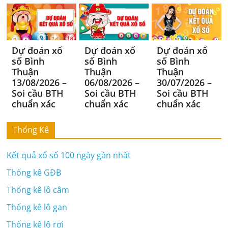
Dự đoán xổ
Dự đoán xổ
Dự đoán xổ
số Bình
số Bình
số Bình
Thuận
Thuận
Thuận
13/08/2026 –
06/08/2026 –
30/07/2026 –
Soi cầu BTH
Soi cầu BTH
Soi cầu BTH
chuẩn xác
chuẩn xác
chuẩn xác
Thống Kê
Kết quả xổ số 100 ngày gần nhất
Thống kê GĐB
Thống kê lô câm
Thống kê lô gan
Thống kê lô rơi