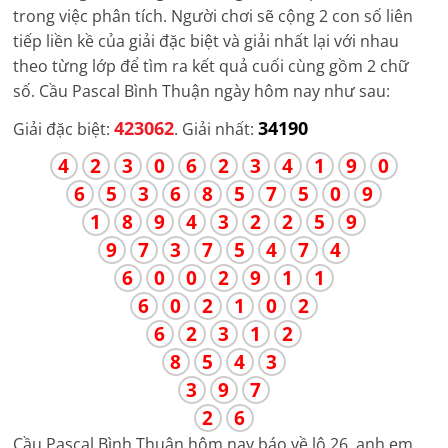
trong việc phân tích. Người chơi sẽ cộng 2 con số liên
tiếp liền kề của giải đặc biệt và giải nhất lại với nhau
theo từng lớp để tìm ra kết quả cuối cùng gồm 2 chữ
số. Cầu Pascal
Bình Thuận
ngày hôm nay như sau:
423062
34190
Giải đặc biệt:
. Giải nhất:
4
2
3
0
6
2
3
4
1
9
0
6
5
3
6
8
5
7
5
0
9
1
8
9
4
3
2
2
5
9
9
7
3
7
5
4
7
4
6
0
0
2
9
1
1
6
0
2
1
0
2
6
2
3
1
2
8
5
4
3
3
9
7
2
6
Cầu Pascal
Bình Thuận
hôm nay báo về lô 26, anh em