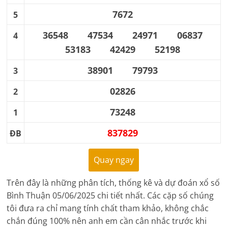
7672
5
36548
47534
24971
06837
4
53183
42429
52198
38901
79793
3
02826
2
73248
1
837829
ĐB
Quay ngay
Trên đây là những phân tích, thống kê và dự đoán xổ số
Bình Thuận
05/06/2025
chi tiết nhất. Các cặp số chúng
tôi đưa ra chỉ mang tính chất tham khảo, không chắc
chắn đúng 100% nên anh em cần cân nhắc trước khi