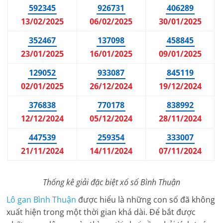
592345
926731
406289
13/02/2025
06/02/2025
30/01/2025
352467
137098
458845
23/01/2025
16/01/2025
09/01/2025
129052
933087
845119
02/01/2025
26/12/2024
19/12/2024
376838
770178
838992
12/12/2024
05/12/2024
28/11/2024
447539
259354
333007
21/11/2024
14/11/2024
07/11/2024
Thống kê giải đặc biệt xổ số
Bình Thuận
Lô gan
Bình Thuận
được hiểu là những con số đã không
xuất hiện trong một thời gian khá dài. Để bắt được