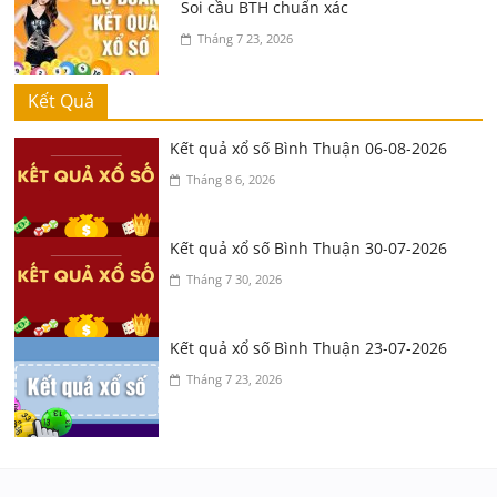
Soi cầu BTH chuẩn xác
Tháng 7 23, 2026
Kết Quả
Kết quả xổ số Bình Thuận 06-08-2026
Tháng 8 6, 2026
Kết quả xổ số Bình Thuận 30-07-2026
Tháng 7 30, 2026
Kết quả xổ số Bình Thuận 23-07-2026
Tháng 7 23, 2026