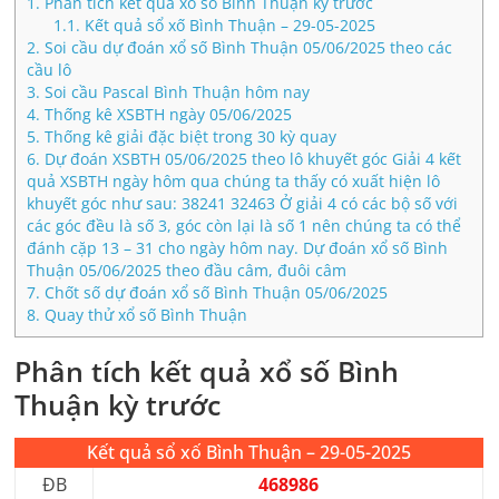
1.
Phân tích kết quả xổ số Bình Thuận kỳ trước
1.1.
Kết quả sổ xố Bình Thuận – 29-05-2025
2.
Soi cầu dự đoán xổ số Bình Thuận 05/06/2025 theo các
cầu lô
3.
Soi cầu Pascal Bình Thuận hôm nay
4.
Thống kê XSBTH ngày 05/06/2025
5.
Thống kê giải đặc biệt trong 30 kỳ quay
6.
Dự đoán XSBTH 05/06/2025 theo lô khuyết góc Giải 4 kết
quả XSBTH ngày hôm qua chúng ta thấy có xuất hiện lô
khuyết góc như sau: 38241 32463 Ở giải 4 có các bộ số với
các góc đều là số 3, góc còn lại là số 1 nên chúng ta có thể
đánh cặp 13 – 31 cho ngày hôm nay. Dự đoán xổ số Bình
Thuận 05/06/2025 theo đầu câm, đuôi câm
7.
Chốt số dự đoán xổ số Bình Thuận 05/06/2025
8.
Quay thử xổ số Bình Thuận
Phân tích kết quả xổ số
Bình
Thuận
kỳ trước
Kết quả sổ xố
Bình Thuận
– 29-05-2025
ĐB
468986