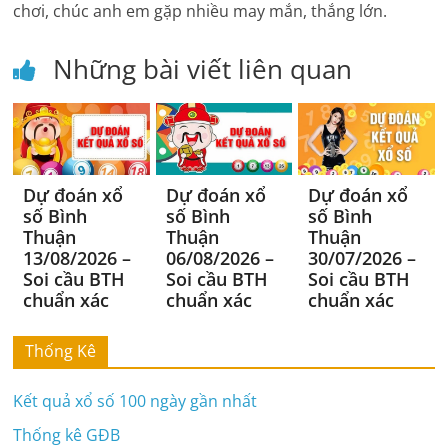
chơi, chúc anh em gặp nhiều may mắn, thắng lớn.
Những bài viết liên quan
Dự đoán xổ
Dự đoán xổ
Dự đoán xổ
số Bình
số Bình
số Bình
Thuận
Thuận
Thuận
13/08/2026 –
06/08/2026 –
30/07/2026 –
Soi cầu BTH
Soi cầu BTH
Soi cầu BTH
chuẩn xác
chuẩn xác
chuẩn xác
Thống Kê
Kết quả xổ số 100 ngày gần nhất
Thống kê GĐB