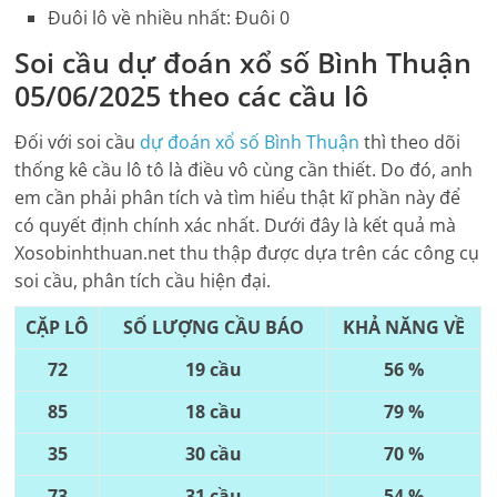
Đuôi lô về nhiều nhất: Đuôi 0
Soi cầu dự đoán xổ số
Bình Thuận
05/06/2025
theo các cầu lô
Đối với soi cầu
dự đoán xổ số
Bình Thuận
thì theo dõi
thống kê cầu lô tô là điều vô cùng cần thiết. Do đó, anh
em cần phải phân tích và tìm hiểu thật kĩ phần này để
có quyết định chính xác nhất. Dưới đây là kết quả mà
Xosobinhthuan.net
thu thập được dựa trên các công cụ
soi cầu, phân tích cầu hiện đại.
CẶP LÔ
SỐ LƯỢNG CẦU BÁO
KHẢ NĂNG VỀ
72
19 cầu
56 %
85
18 cầu
79 %
35
30 cầu
70 %
73
31 cầu
54 %