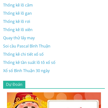
Thống kê lô câm
Thống kê lô gan
Thống kê lô rơi
Thống kê lô xiên
Quay thử lấy may
Soi cầu Pascal Bình Thuận
Thống kê chi tiết xổ số
Thống kê tần suất lô tô xổ số
Xổ số Bình Thuận 30 ngày
Dự Đoán