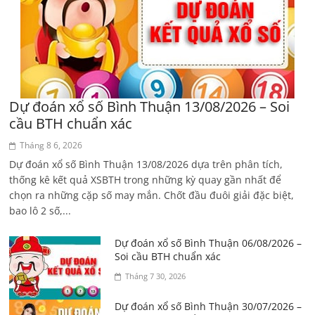
Dự đoán xổ số Bình Thuận 13/08/2026 – Soi
cầu BTH chuẩn xác
Tháng 8 6, 2026
Dự đoán xổ số Bình Thuận 13/08/2026 dựa trên phân tích,
thống kê kết quả XSBTH trong những kỳ quay gần nhất để
chọn ra những cặp số may mắn. Chốt đầu đuôi giải đặc biệt,
bao lô 2 số,...
Dự đoán xổ số Bình Thuận 06/08/2026 –
Soi cầu BTH chuẩn xác
Tháng 7 30, 2026
Dự đoán xổ số Bình Thuận 30/07/2026 –