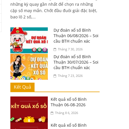
những kỳ quay gần nhất để chọn ra những
cặp số may mắn. Chốt đầu đuôi giải đặc biệt,
bao lô 2 số,...
Dự đoán xổ số Bình
Thuận 06/08/2026 – Soi
cầu BTH chuẩn xác
Tháng 7 30, 2026
Dự đoán xổ số Bình
Thuận 30/07/2026 – Soi
cầu BTH chuẩn xác
Tháng 7 23, 2026
Kết Quả
Kết quả xổ số Bình
Thuận 06-08-2026
Tháng 8 6, 2026
Kết quả xổ số Bình