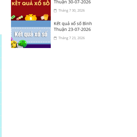
Thuận 30-07-2026
Tháng 7 30, 2026
Kết quả xổ số Bình
Thuận 23-07-2026
Tháng 7 23, 2026