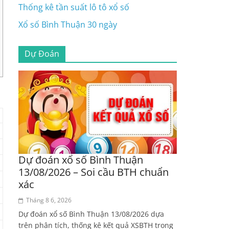
Thống kê tần suất lô tô xổ số
Xổ số Bình Thuận 30 ngày
Dự Đoán
Dự đoán xổ số Bình Thuận
13/08/2026 – Soi cầu BTH chuẩn
xác
Tháng 8 6, 2026
Dự đoán xổ số Bình Thuận 13/08/2026 dựa
trên phân tích, thống kê kết quả XSBTH trong