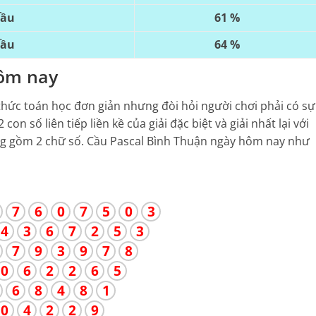
cầu
61 %
cầu
64 %
ôm nay
hức toán học đơn giản nhưng đòi hỏi người chơi phải có sự
con số liên tiếp liền kề của giải đặc biệt và giải nhất lại với
ng gồm 2 chữ số. Cầu Pascal
Bình Thuận
ngày hôm nay như
7
6
0
7
5
0
3
4
3
6
7
2
5
3
7
9
3
9
7
8
0
6
2
2
6
5
6
8
4
8
1
0
4
2
2
9