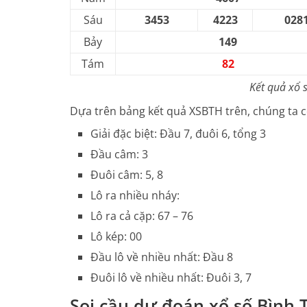
Sáu
3453
4223
028
Bảy
149
Tám
82
Kết quả xổ 
Dựa trên bảng kết quả
XSBTH
trên, chúng ta c
Giải đặc biệt: Đầu 7, đuôi 6, tổng 3
Đầu câm: 3
Đuôi câm: 5, 8
Lô ra nhiều nháy:
Lô ra cả cặp: 67 – 76
Lô kép: 00
Đầu lô về nhiều nhất: Đầu 8
Đuôi lô về nhiều nhất: Đuôi 3, 7
Soi cầu dự đoán xổ số
Bình 