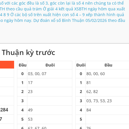
ố với các góc đều là số 3, góc còn lại là số 4 nên chúng ta có thể
TH theo cầu quả trám Ở giải 4 kết quả XSBTH ngày hôm qua xuất
 4 8 9 Ở các bộ số trên xuất hiện con số 4 – 9 xếp thành hình quả
cho ngày hôm nay. Dự đoán xổ số Bình Thuận 05/02/2026 theo đầu
 Thuận
kỳ trước
Đầu
Đuôi
Đuôi
Đầu
0
03, 00, 07
0
80, 00, 60
1
17
1
81
2
23
2
62, 82
3
3
03, 73, 53, 23
0284
4
49
4
84
7
5
53
5
6
62, 67, 60
6
76