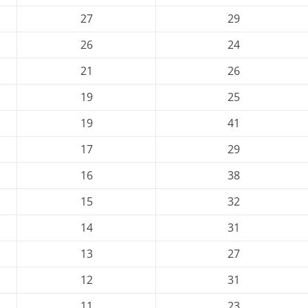
27
29
26
24
21
26
19
25
19
41
17
29
16
38
15
32
14
31
13
27
12
31
11
23