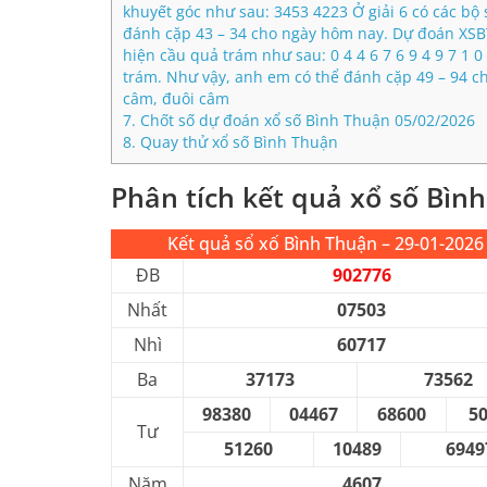
khuyết góc như sau: 3453 4223 Ở giải 6 có các bộ s
đánh cặp 43 – 34 cho ngày hôm nay. Dự đoán XSB
hiện cầu quả trám như sau: 0 4 4 6 7 6 9 4 9 7 1 0
trám. Như vậy, anh em có thể đánh cặp 49 – 94 
câm, đuôi câm
7.
Chốt số dự đoán xổ số Bình Thuận 05/02/2026
8.
Quay thử xổ số Bình Thuận
Phân tích kết quả xổ số
Bình
Kết quả sổ xố
Bình Thuận
– 29-01-2026
ĐB
902776
Nhất
07503
Nhì
60717
Ba
37173
73562
98380
04467
68600
5
Tư
51260
10489
6949
Năm
4607