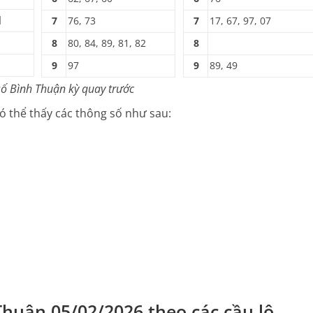
1
7
76, 73
7
17, 67, 97, 07
8
80, 84, 89, 81, 82
8
9
97
9
89, 49
số
Bình Thuận
kỳ quay trước
ó thể thấy các thông số như sau:
Thuận
05/02/2026
theo các cầu lô