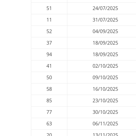
51
24/07/2025
11
31/07/2025
52
04/09/2025
37
18/09/2025
94
18/09/2025
41
02/10/2025
50
09/10/2025
58
16/10/2025
85
23/10/2025
77
30/10/2025
63
06/11/2025
20
13/11/2025