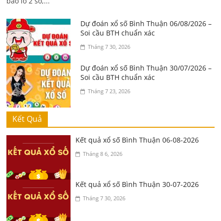
bao lô 2 số,...
Dự đoán xổ số Bình Thuận 06/08/2026 –
Soi cầu BTH chuẩn xác
Tháng 7 30, 2026
Dự đoán xổ số Bình Thuận 30/07/2026 –
Soi cầu BTH chuẩn xác
Tháng 7 23, 2026
Kết Quả
Kết quả xổ số Bình Thuận 06-08-2026
Tháng 8 6, 2026
Kết quả xổ số Bình Thuận 30-07-2026
Tháng 7 30, 2026