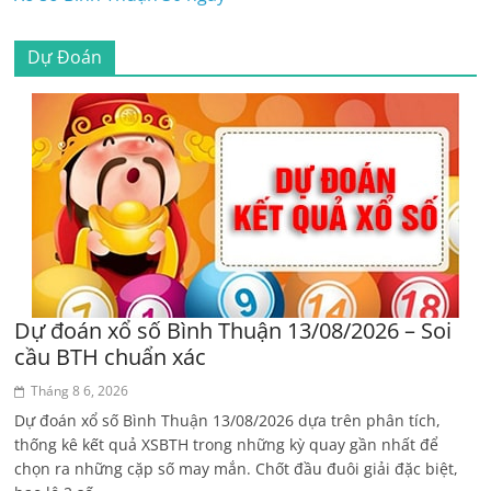
Dự Đoán
Dự đoán xổ số Bình Thuận 13/08/2026 – Soi
cầu BTH chuẩn xác
Tháng 8 6, 2026
Dự đoán xổ số Bình Thuận 13/08/2026 dựa trên phân tích,
thống kê kết quả XSBTH trong những kỳ quay gần nhất để
chọn ra những cặp số may mắn. Chốt đầu đuôi giải đặc biệt,