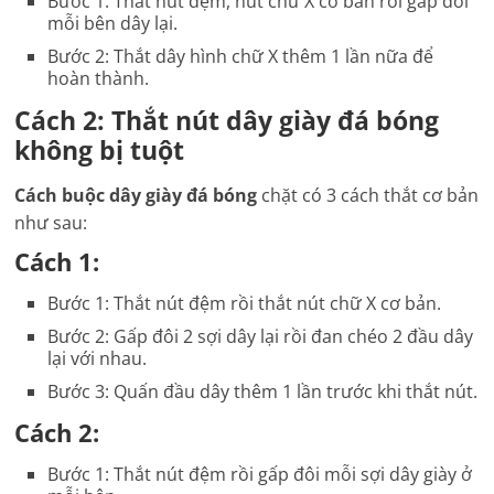
Bước 1: Thắt nút đệm, nút chữ X cơ bản rồi gấp đôi
mỗi bên dây lại.
Bước 2: Thắt dây hình chữ X thêm 1 lần nữa để
hoàn thành.
Cách 2: Thắt nút dây giày đá bóng
không bị tuột
Cách buộc dây giày đá bóng
chặt có 3 cách thắt cơ bản
như sau:
Cách 1:
Bước 1: Thắt nút đệm rồi thắt nút chữ X cơ bản.
Bước 2: Gấp đôi 2 sợi dây lại rồi đan chéo 2 đầu dây
lại với nhau.
Bước 3: Quấn đầu dây thêm 1 lần trước khi thắt nút.
Cách 2:
Bước 1: Thắt nút đệm rồi gấp đôi mỗi sợi dây giày ở