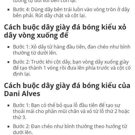
tương tự đối với bên còn lại.
Bước 4: Dùng dây bên trái luồn vào vòng tròn ở dây
bên phải. Rút dây chặt và cột lại.
Cách buộc dây giày đá bóng kiểu xỏ
dây vòng xuống đế
Bước 1: Xỏ dây từ hàng đầu tiên, đan chéo như bình
thường từ dưới lên.
Bước 2: Trước khi cột dây, bạn vòng dây xuống giày
để tạo thành 1 vòng rồi đưa lên phía trước và cột cố
định lại.
Cách buộc dây giày đá bóng kiểu của
Dani Alves
Bước 1: Bạn có thể bỏ qua lỗ đầu tiên để tạo sự
thoải mái cho phần mũi chân và xỏ từ lỗ thứ 2 hoặc
thứ 3.
Bước 2: Đan chéo như bình thường theo hướng từ
dưới lên.