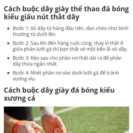
Cách buộc dây giày thể thao đá bóng
kiểu giấu nút thắt dây
Bước 1: Xỏ dây từ hàng đầu tiên, đan chéo như bình
thường từ dưới lên.
Bước 2: Sau khi đến hàng cuối cùng, thay vì thắt ở
giữa phần lưỡi gà thì bạn thắt về một bên lỗ xỏ dây.
Bước 3: Kéo sao cho phần nơ thắt dài ra để phần
dây thừa ngắn nhất.
Bước 4: Nhét phần nơ vào dưới lưỡi gà để tránh
vướng víu.
Cách buộc dây giày đá bóng kiểu
xương cá