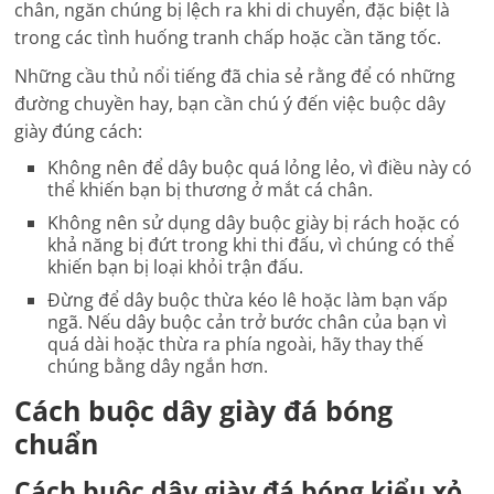
chân, ngăn chúng bị lệch ra khi di chuyển, đặc biệt là
trong các tình huống tranh chấp hoặc cần tăng tốc.
Những cầu thủ nổi tiếng đã chia sẻ rằng để có những
đường chuyền hay, bạn cần chú ý đến việc buộc dây
giày đúng cách:
Không nên để dây buộc quá lỏng lẻo, vì điều này có
thể khiến bạn bị thương ở mắt cá chân.
Không nên sử dụng dây buộc giày bị rách hoặc có
khả năng bị đứt trong khi thi đấu, vì chúng có thể
khiến bạn bị loại khỏi trận đấu.
Đừng để dây buộc thừa kéo lê hoặc làm bạn vấp
ngã. Nếu dây buộc cản trở bước chân của bạn vì
quá dài hoặc thừa ra phía ngoài, hãy thay thế
chúng bằng dây ngắn hơn.
Cách buộc dây giày đá bóng
chuẩn
Cách buộc dây giày đá bóng kiểu xỏ